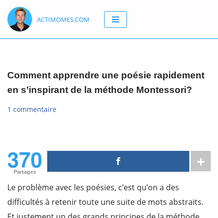
ACTIMOMES.COM
Aller
au
contenu
Comment apprendre une poésie rapidement
en s’inspirant de la méthode Montessori?
1 commentaire
370
Partages
Le problème avec les poésies, c’est qu’on a des
difficultés à retenir toute une suite de mots abstraits.
Et justement un des grands principes de la méthode