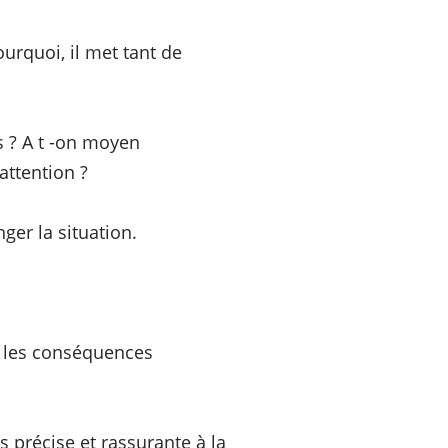
ourquoi, il met tant de
s ? A t -on moyen
attention ?
ger la situation.
t les conséquences
s précise et rassurante à la