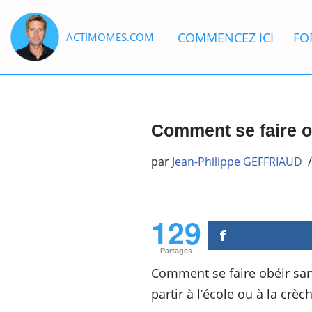
COMMENCEZ ICI
FO
ACTIMOMES.COM
Aller
au
contenu
Comment se faire ob
par
Jean-Philippe GEFFRIAUD
129
Partages
Comment se faire obéir sans
partir à l’école ou à la cr