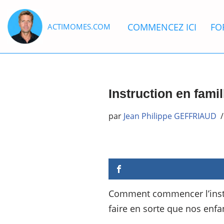
COMMENCEZ ICI
FO
ACTIMOMES.COM
Aller
au
contenu
Instruction en fami
par
Jean Philippe GEFFRIAUD
Comment commencer l’instru
faire en sorte que nos enfa