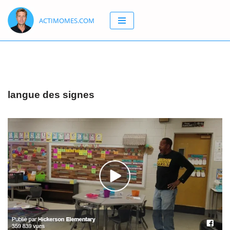
ACTIMOMES.COM
Aller
au
contenu
langue des signes