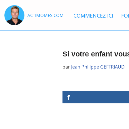
COMMENCEZ ICI
FO
ACTIMOMES.COM
Aller
au
contenu
Si votre enfant vou
par
Jean Philippe GEFFRIAUD