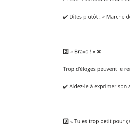
✔️ Dites plutôt : « Marche 
2️⃣ « Bravo ! » ❌
Trop d’éloges peuvent le re
✔️ Aidez-le à exprimer son a
3️⃣ « Tu es trop petit pour ç