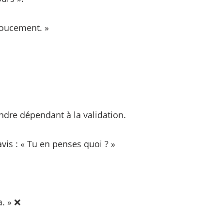
doucement. »
ndre dépendant à la validation.
vis : « Tu en penses quoi ? »
a. » ❌