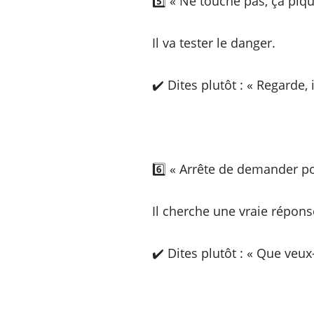
5️⃣ « Ne touche pas, ça piqu
Il va tester le danger.
✔️ Dites plutôt : « Regarde,
6️⃣ « Arrête de demander po
Il cherche une vraie répons
✔️ Dites plutôt : « Que veux