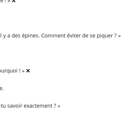
e ! » ❌
 il y a des épines. Comment éviter de se piquer ? »
urquoi ! » ❌
e.
-tu savoir exactement ? »