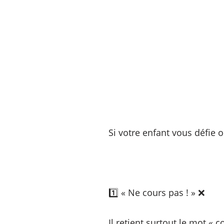
Si votre enfant vous défie o
1️⃣ « Ne cours pas ! » ❌
Il retient surtout le mot « c