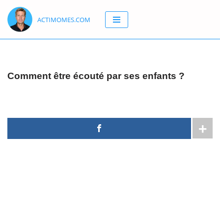
ACTIMOMES.COM
Aller
au
contenu
Comment être écouté par ses enfants ?