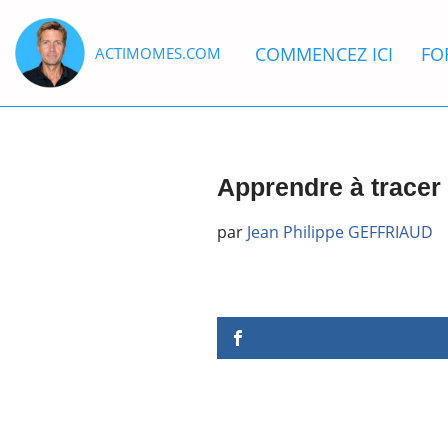
COMMENCEZ ICI
FO
ACTIMOMES.COM
Aller
au
contenu
Apprendre à tracer 
par
Jean Philippe GEFFRIAUD